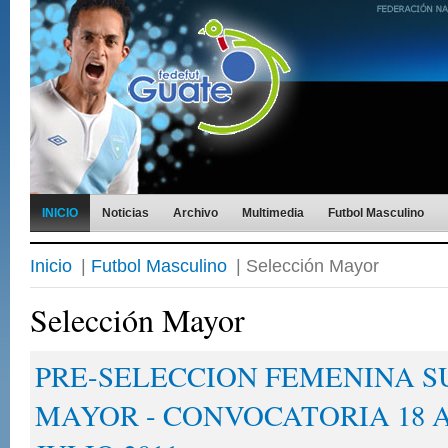
INICIO
Noticias
Archivo
Multimedia
Futbol Masculino
Inicio
|
Futbol Masculino
| Selección Mayor
Selección Mayor
PRE-SELECCION FEMENINA SU
MAYOR - CONVOCATORIA 18 A