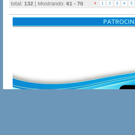
total:
132
| Mostrando:
61 - 70
1
2
3
4
5