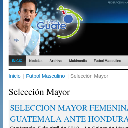
INICIO
Noticias
Archivo
Multimedia
Futbol Masculino
Inicio
|
Futbol Masculino
| Selección Mayor
Selección Mayor
SELECCION MAYOR FEMENINA
GUATEMALA ANTE HONDUR