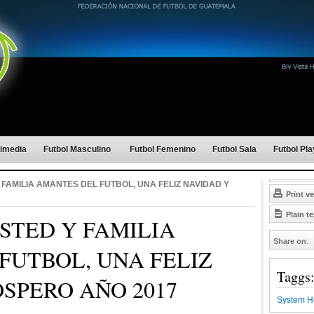
timedia
Futbol Masculino
Futbol Femenino
Futbol Sala
Futbol Pl
FAMILIA AMANTES DEL FUTBOL, UNA FELIZ NAVIDAD Y
Print v
Plain te
STED Y FAMILIA
Share on
:
FUTBOL, UNA FELIZ
Taggs
SPERO AÑO 2017
System H