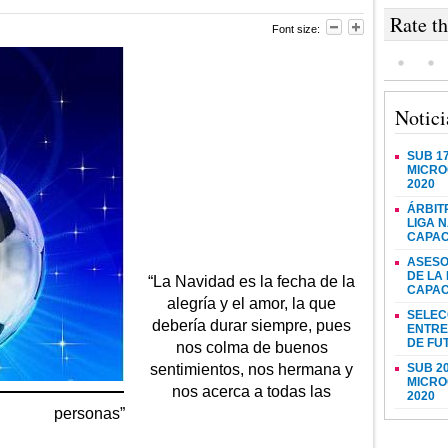
Rate th
Font size:
Notici
SUB 1
MICROC
2020
ÁRBIT
LIGA 
CAPAC
ASESO
DE LA
“La Navidad es la fecha de la
CAPAC
alegría y el amor, la que
SELEC
debería durar siempre, pues
ENTRE
DE FU
nos colma de buenos
sentimientos, nos hermana y
SUB 2
MICROC
nos acerca a todas las
2020
personas”