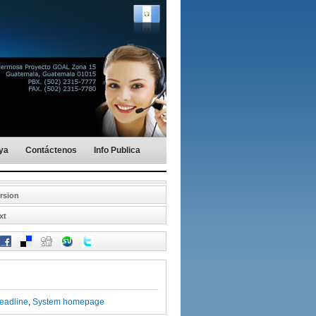
aya
Contáctenos
Info Publica
ersion
xt
:
eadline
,
System homepage