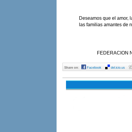
Deseamos que el amor, la 
las familias amantes de n
FEDERACION N
Share on
:
Facebook
del.icio.us